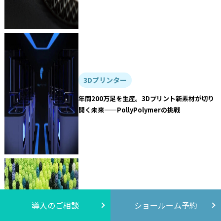
3Dプリンター
年間200万足を生産。3Dプリント新素材が切り
開く未来——PollyPolymerの挑戦
3Dプリンター
導入のご相談
ショールーム予約
生物由来成分が全体の53%を占めるELASTO