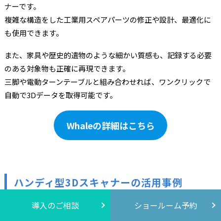
ナーです。
複雑な構造をした工業用スペアパーツの修正や設計、最適化に
も使用できます。
また、家具や歴史的遺物のような細かい質感も、記録する必要
のある対象物も正確に再現できます。
三脚や電動ターンテーブルと組み合わせれば、ワンクリックで
自動で3Dデータを取得可能です。
Whaleの詳細はこちら
ハンディ型3Dスキャナーの活用事例
導入のご相談
ショールーム予約