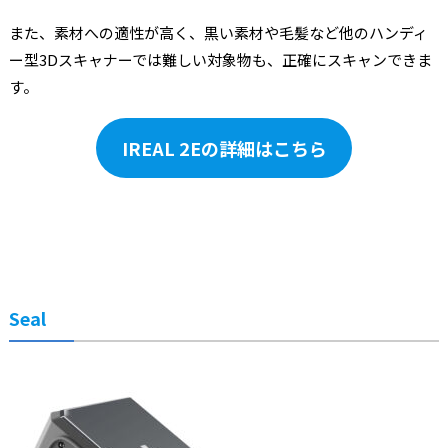
また、素材への適性が高く、黒い素材や毛髪など他のハンディ
ー型3Dスキャナーでは難しい対象物も、正確にスキャンできま
す。
IREAL 2Eの詳細はこちら
Seal