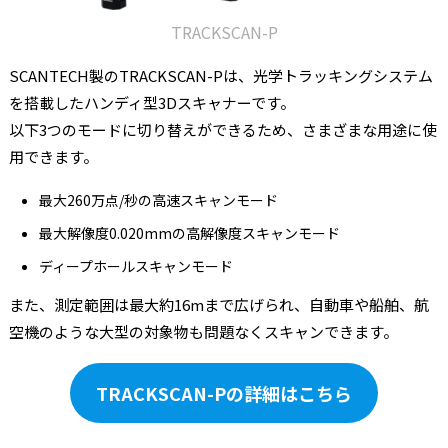
TRACKSCAN-P
SCANTECH製のTRACKSCAN-Pは、光学トラッキングシステム
を搭載したハンディ型3Dスキャナーです。
以下3つのモードに切り替えができるため、さまざまな用途に使
用できます。
最大260万点/秒の高速スキャンモード
最大解像度0.020mmの高解像度スキャンモード
ディープホールスキャンモード
また、測定範囲は最大約16mまで広げられ、自動車や船舶、航
空機のような大型の対象物も問題なくスキャンできます。
TRACKSCAN-Pの詳細はこちら