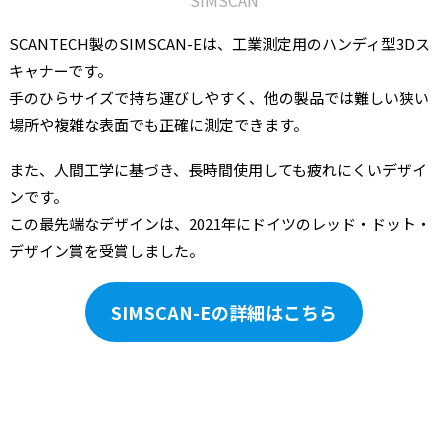
SIMSCAN
SCANTECH製のSIMSCAN-Eは、工業測定用のハンディ型3Dス
キャナーです。
手のひらサイズで持ち運びしやすく、他の製品では難しい狭い
場所や複雑な表面でも正確に測定できます。
また、人間工学に基づき、長時間使用しても疲れにくいデザイ
ンです。
この最先端なデザインは、2021年にドイツのレッド・ドット・
デザイン賞を受賞しました。
SIMSCAN-Eの詳細はこちら