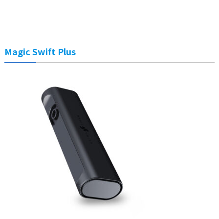
Magic Swift Plus