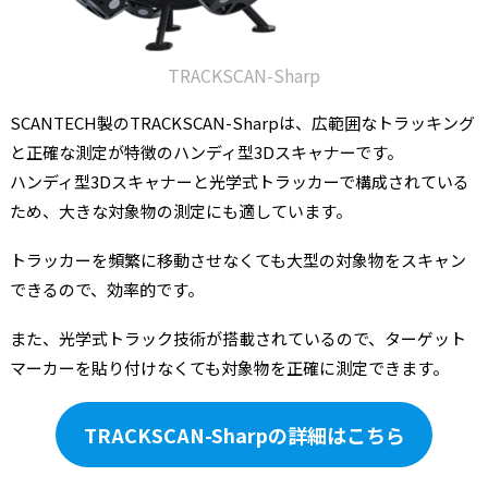
TRACKSCAN-Sharp
SCANTECH製のTRACKSCAN-Sharpは、広範囲なトラッキング
と正確な測定が特徴のハンディ型3Dスキャナーです。
ハンディ型3Dスキャナーと光学式トラッカーで構成されている
ため、大きな対象物の測定にも適しています。
トラッカーを頻繁に移動させなくても大型の対象物をスキャン
できるので、効率的です。
また、光学式トラック技術が搭載されているので、ターゲット
マーカーを貼り付けなくても対象物を正確に測定できます。
TRACKSCAN-Sharpの詳細はこちら