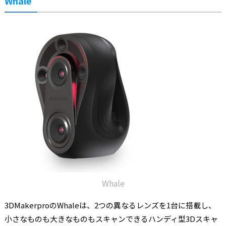
Whale
Whale
3DMakerproのWhaleは、2つの異なるレンズを1台に搭載し、
小さなものも大きなものもスキャンできるハンディ型3Dスキャ