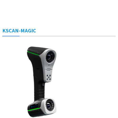
KSCAN-MAGIC