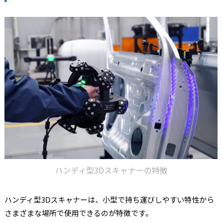
ハンディ型3Dスキャナーの特徴
ハンディ型3Dスキャナーは、小型で持ち運びしやすい特性から
さまざまな場所で使用できるのが特徴です。