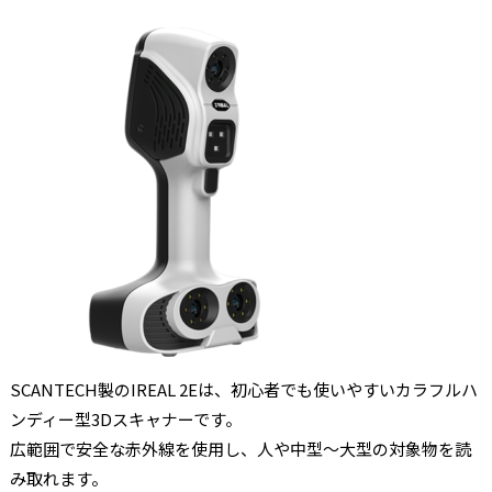
SCANTECH製のIREAL 2Eは、初心者でも使いやすいカラフルハ
ンディー型3Dスキャナーです。
広範囲で安全な赤外線を使用し、人や中型〜大型の対象物を読
み取れます。