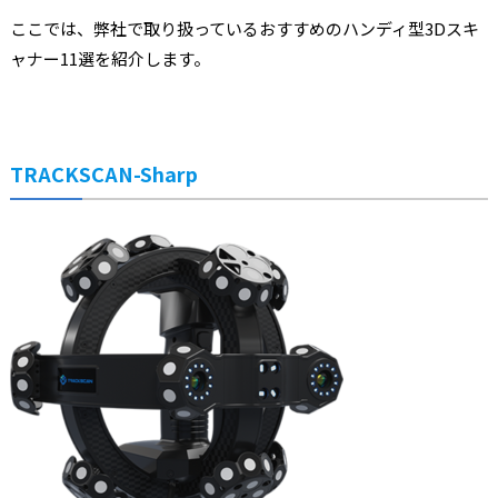
ここでは、弊社で取り扱っているおすすめのハンディ型3Dスキ
ャナー11選を紹介します。
TRACKSCAN-Sharp