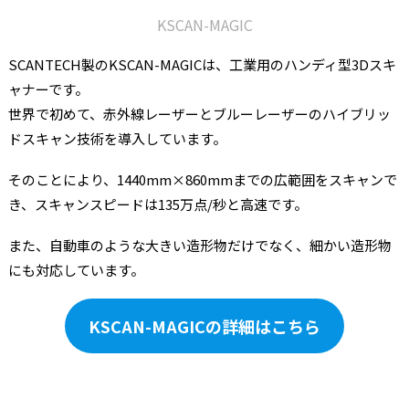
KSCAN-MAGIC
SCANTECH製のKSCAN-MAGICは、工業用のハンディ型3Dスキ
ャナーです。
世界で初めて、赤外線レーザーとブルーレーザーのハイブリッ
ドスキャン技術を導入しています。
そのことにより、1440mm×860mmまでの広範囲をスキャンで
き、スキャンスピードは135万点/秒と高速です。
また、自動車のような大きい造形物だけでなく、細かい造形物
にも対応しています。
KSCAN-MAGICの詳細はこちら