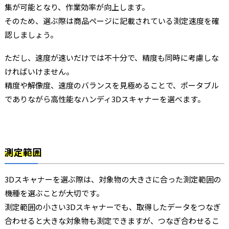
集が可能となり、作業効率が向上します。
そのため、選ぶ際は商品ページに記載されている測定速度を確
認しましょう。
ただし、速度が速いだけでは不十分で、精度も同時に考慮しな
ければいけません。
精度や解像度、速度のバランスを見極めることで、ポータブル
でありながら高性能なハンディ3Dスキャナーを選べます。
測定範囲
3Dスキャナーを選ぶ際は、対象物の大きさに合った測定範囲の
機種を選ぶことが大切です。
測定範囲の小さい3Dスキャナーでも、取得したデータをつなぎ
合わせると大きな対象物も測定できますが、つなぎ合わせるこ