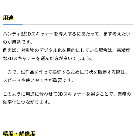
用途
ハンディ型3Dスキャナーを導入するにあたって、まず考えたい
のが用途です。
例えば、対象物のデジタル化を目的にしている場合は、高精度
な3Dスキャナーを選んだ方が良いでしょう。
一方で、試作品を作って検証するために形状を取得する際は、
スピードや使いやすさが重要です。
このように用途に合わせて3Dスキャナーを選ぶことで、業務の
効率化につながります。
精度・解像度