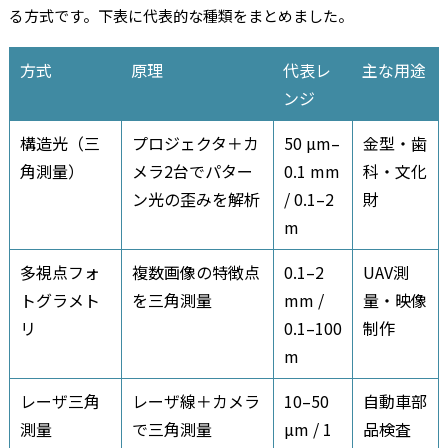
る方式です。下表に代表的な種類をまとめました。
方式
原理
代表レ
主な用途
ンジ
構造光（三
プロジェクタ＋カ
50 µm–
金型・歯
角測量）
メラ2台でパター
0.1 mm
科・文化
ン光の歪みを解析
/ 0.1–2
財
m
多視点フォ
複数画像の特徴点
0.1–2
UAV測
トグラメト
を三角測量
mm /
量・映像
リ
0.1–100
制作
m
レーザ三角
レーザ線＋カメラ
10–50
自動車部
測量
で三角測量
µm / 1
品検査