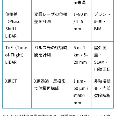
m未満
位相差
変調レーザの位相
1–80 m
プラント
（Phase-
差を計測
/ 1–5
計測・
Shift）
mm
BIM
LiDAR
ToF（Time-
パルス光の往復時
5 m–1
屋外測
of-Flight）
間を計測
km / 5–
量・
LiDAR
20 mm
SLAM・
自動運転
X線CT
X線透過‐反投影
1 µm–
非破壊検
で体積再構成
50 µm /
査・内部
約500
欠陥解析
mm