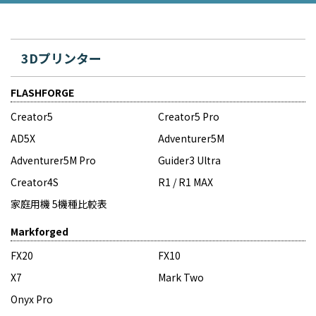
3Dプリンター
FLASHFORGE
Creator5
Creator5 Pro
AD5X
Adventurer5M
Adventurer5M Pro
Guider3 Ultra
Creator4S
R1 / R1 MAX
家庭用機 5機種比較表
Markforged
FX20
FX10
X7
Mark Two
Onyx Pro