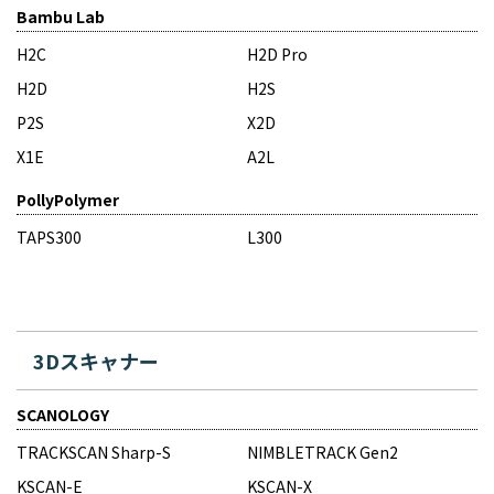
Bambu Lab
H2C
H2D Pro
H2D
H2S
P2S
X2D
X1E
A2L
PollyPolymer
TAPS300
L300
3Dスキャナー
SCANOLOGY
TRACKSCAN Sharp-S
NIMBLETRACK Gen2
KSCAN-E
KSCAN-X