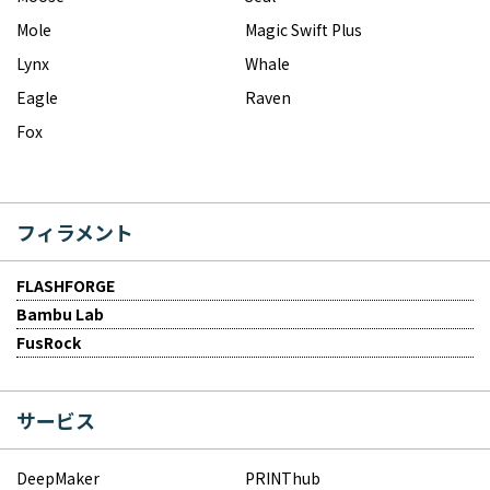
Mole
Magic Swift Plus
Lynx
Whale
Eagle
Raven
Fox
フィラメント
FLASHFORGE
Bambu Lab
FusRock
サービス
DeepMaker
PRINThub