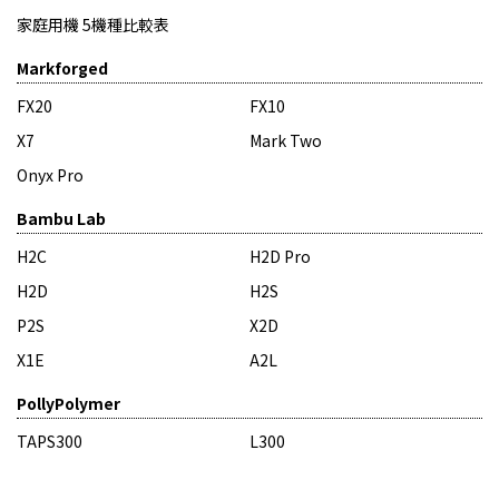
家庭用機 5機種比較表
Markforged
FX20
FX10
X7
Mark Two
Onyx Pro
Bambu Lab
H2C
H2D Pro
H2D
H2S
P2S
X2D
X1E
A2L
PollyPolymer
TAPS300
L300