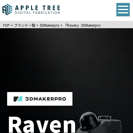
TOP
>
ブランド一覧
>
3DMakerpro
>
『Raven』3DMakerpro
Raven