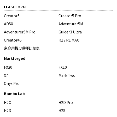
FLASHFORGE
Creator5
Creator5 Pro
AD5X
Adventurer5M
Adventurer5M Pro
Guider3 Ultra
Creator4S
R1 / R1 MAX
家庭用機 5機種比較表
Markforged
FX20
FX10
X7
Mark Two
Onyx Pro
Bambu Lab
H2C
H2D Pro
H2D
H2S