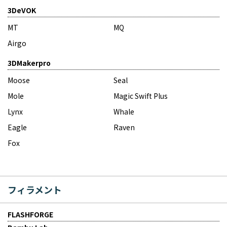
3DeVOK
MT
MQ
Airgo
3DMakerpro
Moose
Seal
Mole
Magic Swift Plus
Lynx
Whale
Eagle
Raven
Fox
フィラメント
FLASHFORGE