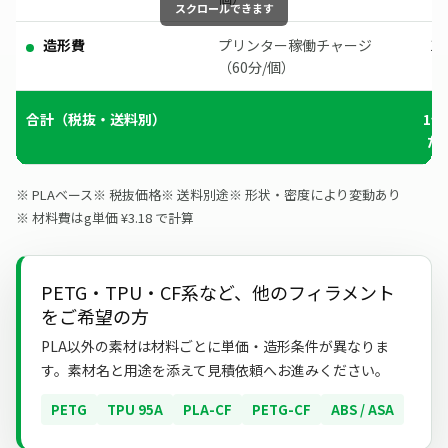
造形費
プリンター稼働チャージ
1
（60分/個）
合計（税抜・送料別）
1個
た
PLAベース
税抜価格
送料別途
形状・密度により変動あり
材料費はg単価 ¥3.18 で計算
PETG・TPU・CF系など、他のフィラメント
をご希望の方
PLA以外の素材は材料ごとに単価・造形条件が異なりま
す。素材名と用途を添えて見積依頼へお進みください。
PETG
TPU 95A
PLA-CF
PETG-CF
ABS / ASA