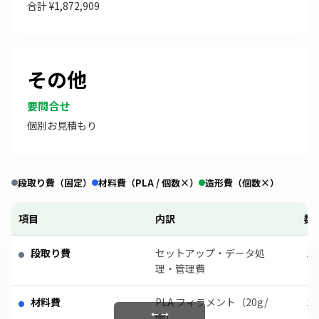
合計 ¥1,872,909
その他
要問合せ
個別お見積もり
段取り費（固定）
材料費（PLA / 個数×）
造形費（個数×）
項目
内訳
数
段取り費
セットアップ・データ処
1
理・管理費
材料費
PLA フィラメント（20g/
1
個）