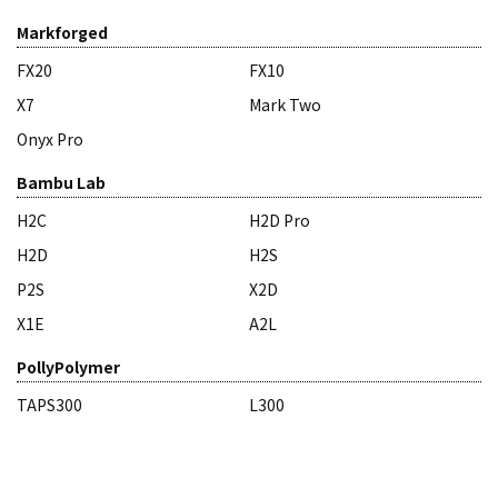
Markforged
FX20
FX10
X7
Mark Two
Onyx Pro
Bambu Lab
H2C
H2D Pro
H2D
H2S
P2S
X2D
X1E
A2L
PollyPolymer
TAPS300
L300