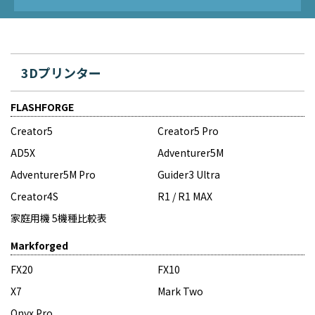
3Dプリンター
FLASHFORGE
Creator5
Creator5 Pro
AD5X
Adventurer5M
Adventurer5M Pro
Guider3 Ultra
Creator4S
R1 / R1 MAX
家庭用機 5機種比較表
Markforged
FX20
FX10
X7
Mark Two
Onyx Pro