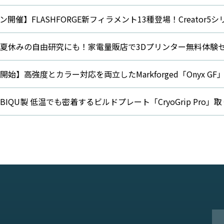
開催】FLASHFORGE新フィラメント13種登場！Creator
夏休みの自由研究にも！家電量販店で3Dプリンター無料体験
始】高強度とカラー対応を両立したMarkforged「Onyx G
IQU製 低温でも密着するビルドプレート「CryoGrip Pro」