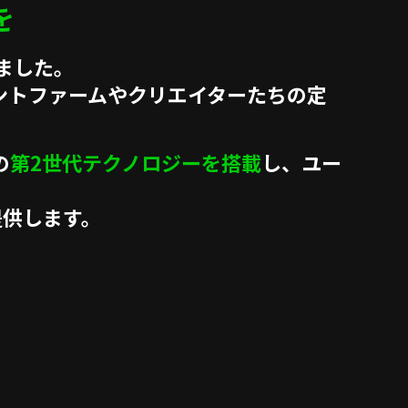
を
しました。
ントファームやクリエイターたちの定
の
第2世代テクノロジーを搭載
し、ユー
提供します。