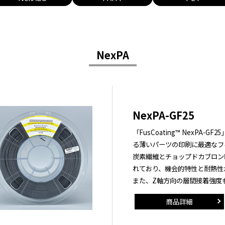
NexPA
NexPA-GF25
「FusCoating™ NexPA
る薄いパーツの印刷に最適なフ
炭素繊維とチョップドカブロン
れており、機会的特性と耐熱性
また、Z軸方向の層間接着強度
商品詳細