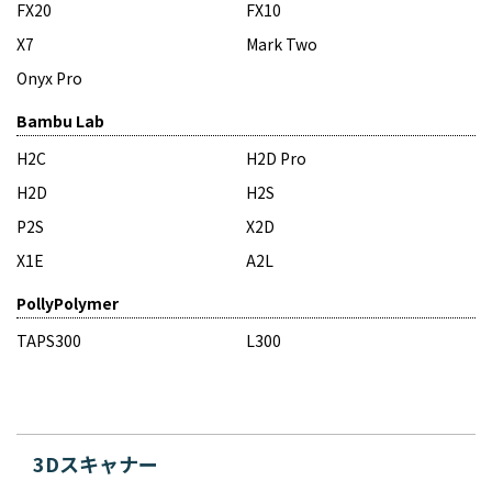
FX20
FX10
X7
Mark Two
Onyx Pro
Bambu Lab
H2C
H2D Pro
H2D
H2S
P2S
X2D
X1E
A2L
PollyPolymer
TAPS300
L300
3Dスキャナー