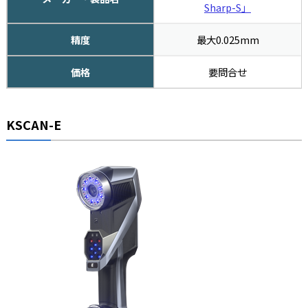
Sharp-S」
精度
最大0.025mm
価格
要問合せ
KSCAN-E