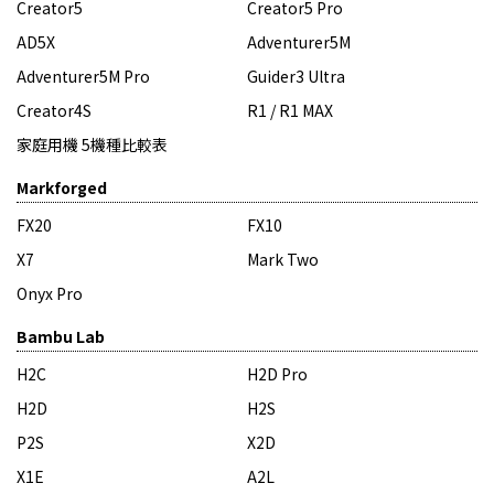
Creator5
Creator5 Pro
AD5X
Adventurer5M
Adventurer5M Pro
Guider3 Ultra
Creator4S
R1 / R1 MAX
家庭用機 5機種比較表
Markforged
FX20
FX10
X7
Mark Two
Onyx Pro
Bambu Lab
H2C
H2D Pro
H2D
H2S
P2S
X2D
X1E
A2L