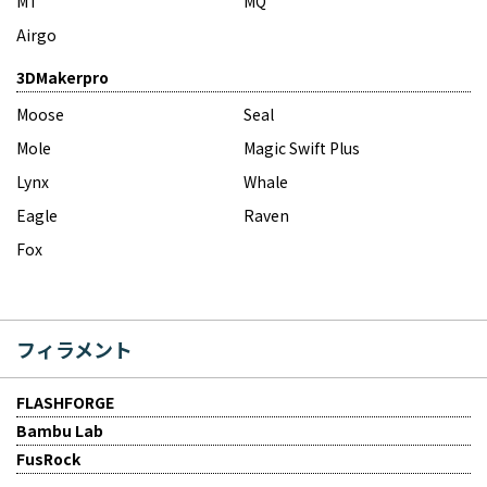
MT
MQ
Airgo
3DMakerpro
Moose
Seal
Mole
Magic Swift Plus
Lynx
Whale
Eagle
Raven
Fox
フィラメント
FLASHFORGE
Bambu Lab
FusRock