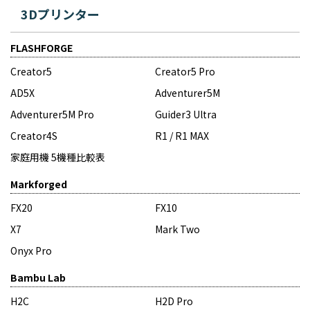
3Dプリンター
FLASHFORGE
Creator5
Creator5 Pro
AD5X
Adventurer5M
Adventurer5M Pro
Guider3 Ultra
Creator4S
R1 / R1 MAX
家庭用機 5機種比較表
Markforged
FX20
FX10
X7
Mark Two
Onyx Pro
Bambu Lab
H2C
H2D Pro