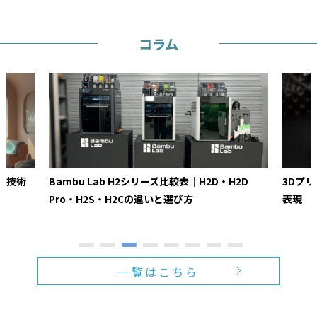
コラム
ト技術
Bambu Lab H2シリーズ比較表｜H2D・H2D
3Dプ
Pro・H2S・H2Cの違いと選び方
表現
一覧はこちら