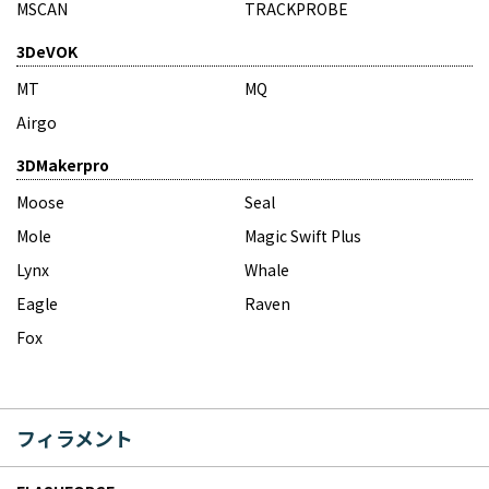
MSCAN
TRACKPROBE
3DeVOK
MT
MQ
Airgo
3DMakerpro
Moose
Seal
Mole
Magic Swift Plus
Lynx
Whale
Eagle
Raven
Fox
フィラメント