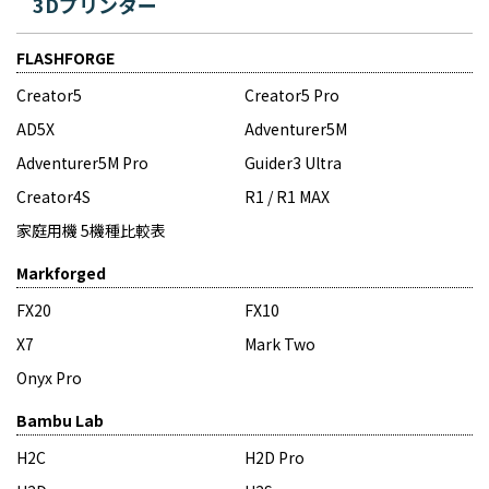
3Dプリンター
FLASHFORGE
Creator5
Creator5 Pro
AD5X
Adventurer5M
Adventurer5M Pro
Guider3 Ultra
Creator4S
R1 / R1 MAX
家庭用機 5機種比較表
Markforged
FX20
FX10
X7
Mark Two
Onyx Pro
Bambu Lab
H2C
H2D Pro