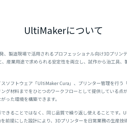
UltiMakerについて
研究開発、製造現場で活用されるプロフェッショナル向け3Dプリ
さと、産業用途で求められる安定性を両立し、試作から治工具、
ェア「UltiMaker Cura」、プリンター管理を行う「UltiMake
リング材料までをひとつのワークフローとして提供している点
ながった環境を構築できます。
できることではなく、同じ品質で繰り返し使えることです。Ulti
を前提にした設計により、3Dプリンターを日常業務の生産技