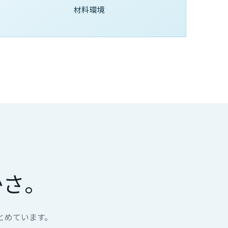
材料環境
かさ。
とめています。