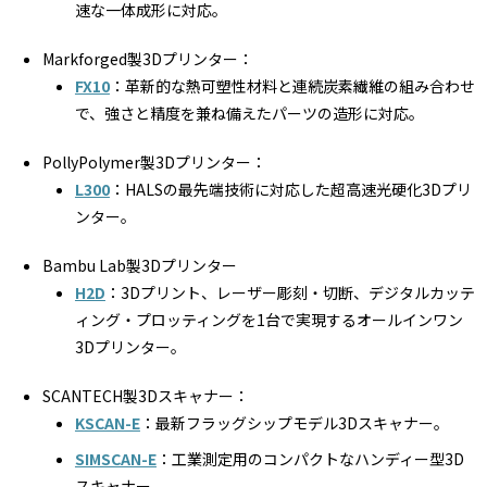
速な一体成形に対応。
Markforged製3Dプリンター：
FX10
：革新的な熱可塑性材料と連続炭素繊維の組み合わせ
で、強さと精度を兼ね備えたパーツの造形に対応。
PollyPolymer製3Dプリンター：
L300
：HALSの最先端技術に対応した超高速光硬化3Dプリ
ンター。
Bambu Lab製3Dプリンター
H2D
：3Dプリント、レーザー彫刻・切断、デジタルカッテ
ィング・プロッティングを1台で実現するオールインワン
3Dプリンター。
SCANTECH製3Dスキャナー：
KSCAN-E
：最新フラッグシップモデル3Dスキャナー。
SIMSCAN-E
：工業測定用のコンパクトなハンディー型3D
スキャナー。