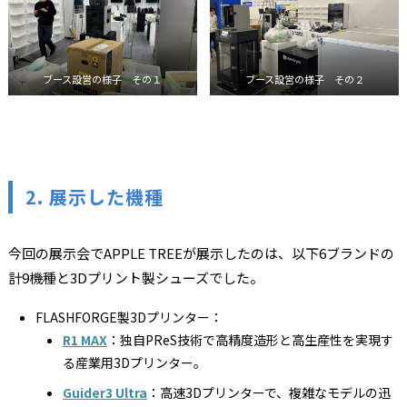
ブース設営の様子 その１
ブース設営の様子 その２
2.
展示した機種
今回の展示会でAPPLE TREEが展示したのは、以下6ブランドの
計9機種と3Dプリント製シューズでした。
FLASHFORGE製3Dプリンター：
R1 MAX
：独自PReS技術で高精度造形と高生産性を実現す
る産業用3Dプリンター。
Guider3 Ultra
：高速3Dプリンターで、複雑なモデルの迅