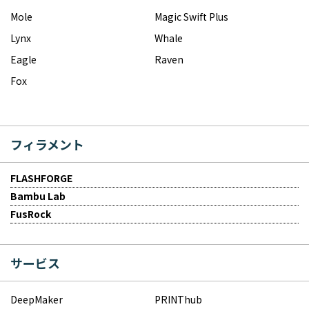
Mole
Magic Swift Plus
Lynx
Whale
Eagle
Raven
Fox
フィラメント
FLASHFORGE
Bambu Lab
FusRock
サービス
DeepMaker
PRINThub