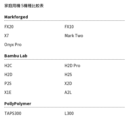
家庭用機 5機種比較表
Markforged
FX20
FX10
X7
Mark Two
Onyx Pro
Bambu Lab
H2C
H2D Pro
H2D
H2S
P2S
X2D
X1E
A2L
PollyPolymer
TAPS300
L300