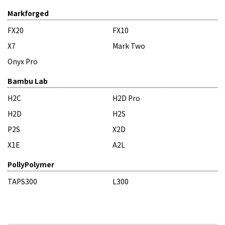
Markforged
FX20
FX10
X7
Mark Two
Onyx Pro
Bambu Lab
H2C
H2D Pro
H2D
H2S
P2S
X2D
X1E
A2L
PollyPolymer
TAPS300
L300