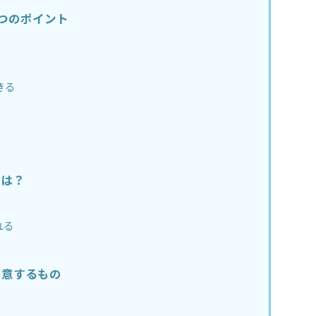
6つのポイント
きる
のは？
れる
用意するもの