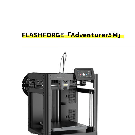
FLASHFORGE「Adventurer5M」