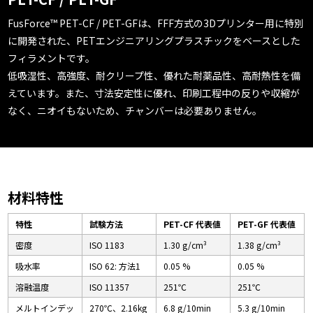
FusForce™ PET-CF / PET-GFは、FFF方式の3Dプリンター用に特別
に開発された、PETエンジニアリングプラスチックをベースとした
フィラメントです。
低吸湿性、高強度、耐クリープ性、優れた耐薬品性、高耐熱性を備
えています。また、寸法安定性に優れ、印刷工程中の反りや収縮が
なく、ニオイもないため、チャンバーは必要ありません。
材料特性
特性
試験方法
PET-CF 代表値
PET-GF 代表値
密度
ISO 1183
1.30 g/cm³
1.38 g/cm³
吸水率
ISO 62: 方法1
0.05 %
0.05 %
溶融温度
ISO 11357
251℃
251℃
メルトインデッ
270℃、2.16kg
6.8 g/10min
5.3 g/10min