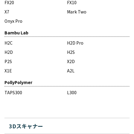
FX20
FX10
X7
Mark Two
Onyx Pro
Bambu Lab
H2C
H2D Pro
H2D
H2S
P2S
X2D
X1E
A2L
PollyPolymer
TAPS300
L300
3Dスキャナー