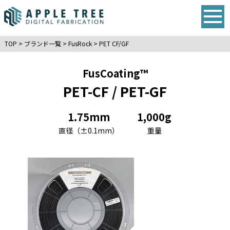
TOP
>
ブランド一覧
>
FusRock
>
PET CF/GF
FusCoating™
PET-CF / PET-GF
1.75mm
1,000g
直径（±0.1mm）
重量