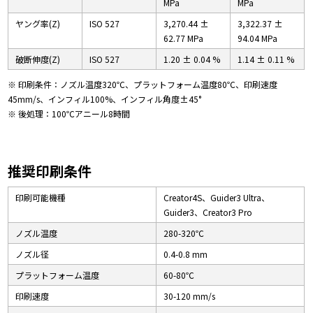
MPa
MPa
ヤング率(Z)
ISO 527
3,270.44 ±
3,322.37 ±
62.77 MPa
94.04 MPa
破断伸度(Z)
ISO 527
1.20 ± 0.04 %
1.14 ± 0.11 %
※ 印刷条件：ノズル温度320℃、プラットフォーム温度80℃、印刷速度
45mm/s、インフィル100%、インフィル角度±45°
※ 後処理：100℃アニール8時間
推奨印刷条件
印刷可能機種
Creator4S、Guider3 Ultra、
Guider3、Creator3 Pro
ノズル温度
280-320℃
ノズル径
0.4-0.8 mm
プラットフォーム温度
60-80℃
印刷速度
30-120 mm/s