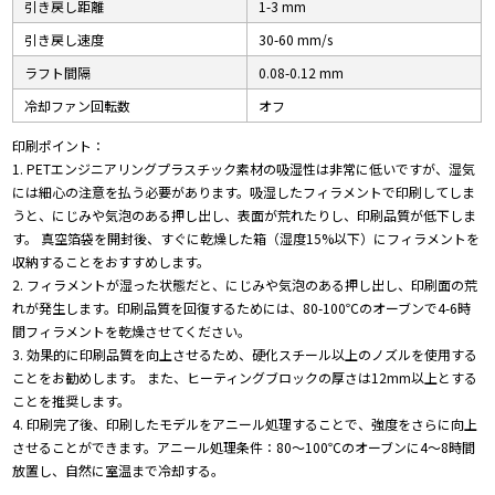
引き戻し距離
1-3 mm
引き戻し速度
30-60 mm/s
ラフト間隔
0.08-0.12 mm
冷却ファン回転数
オフ
印刷ポイント：
1. PETエンジニアリングプラスチック素材の吸湿性は非常に低いですが、湿気
には細心の注意を払う必要があります。吸湿したフィラメントで印刷してしま
うと、にじみや気泡のある押し出し、表面が荒れたりし、印刷品質が低下しま
す。 真空箔袋を開封後、すぐに乾燥した箱（湿度15%以下）にフィラメントを
収納することをおすすめします。
2. フィラメントが湿った状態だと、にじみや気泡のある押し出し、印刷面の荒
れが発生します。印刷品質を回復するためには、80-100℃のオーブンで4-6時
間フィラメントを乾燥させてください。
3. 効果的に印刷品質を向上させるため、硬化スチール以上のノズルを使用する
ことをお勧めします。 また、ヒーティングブロックの厚さは12mm以上とする
ことを推奨します。
4. 印刷完了後、印刷したモデルをアニール処理することで、強度をさらに向上
させることができます。アニール処理条件：80～100℃のオーブンに4～8時間
放置し、自然に室温まで冷却する。