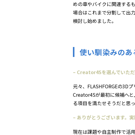
めの車やバイクに関連するも
場合はこれまで分割して出力
検討し始めました。
使い馴染みのある
– Creator4Sを選んで
元々、FLASHFORGEの
Creator4Sが最初に候
る項目を満たせそうだと思った
– ありがとうございます。
現在は課題や自主制作で活