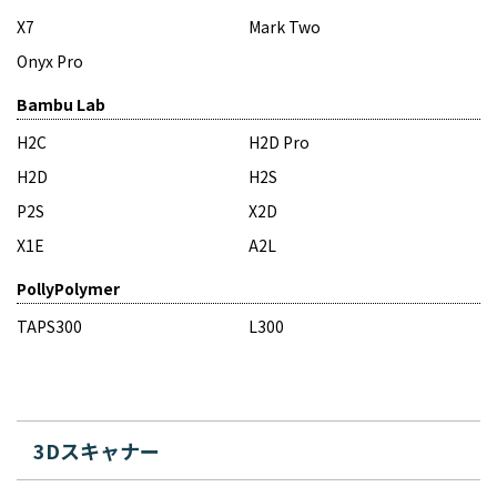
X7
Mark Two
Onyx Pro
Bambu Lab
H2C
H2D Pro
H2D
H2S
P2S
X2D
X1E
A2L
PollyPolymer
TAPS300
L300
3Dスキャナー