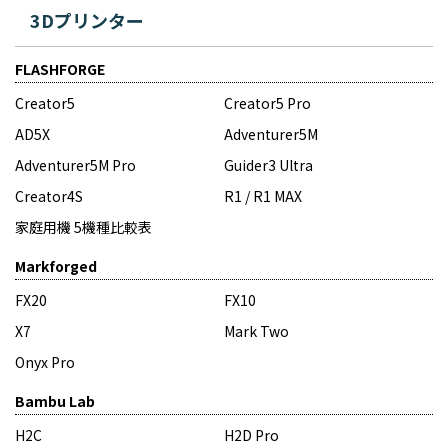
3Dプリンター
FLASHFORGE
Creator5
Creator5 Pro
AD5X
Adventurer5M
Adventurer5M Pro
Guider3 Ultra
Creator4S
R1 / R1 MAX
家庭用機 5機種比較表
Markforged
FX20
FX10
X7
Mark Two
Onyx Pro
Bambu Lab
H2C
H2D Pro