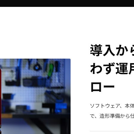
導入か
わず運
ロー
ソフトウェア、本
で、造形準備から