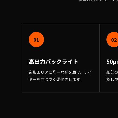
01
02
高出力バックライト
50
造形エリアに均一な光を届け、レイ
細部
ヤーをすばやく硬化させます。
認し