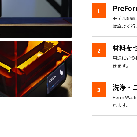
PreF
1
モデル配置
効率よく行
材料を
2
用途に合う
きます。
洗浄・
3
Form W
れます。