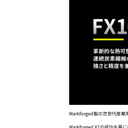
Markforged製の次世代産
Markforged X7の