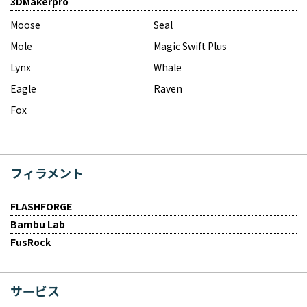
3DMakerpro
Moose
Seal
Mole
Magic Swift Plus
Lynx
Whale
Eagle
Raven
Fox
フィラメント
FLASHFORGE
Bambu Lab
FusRock
サービス