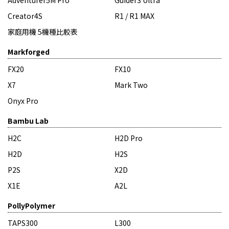
Adventurer5M Pro
Guider3 Ultra
Creator4S
R1 / R1 MAX
家庭用機 5機種比較表
Markforged
FX20
FX10
X7
Mark Two
Onyx Pro
Bambu Lab
H2C
H2D Pro
H2D
H2S
P2S
X2D
X1E
A2L
PollyPolymer
TAPS300
L300