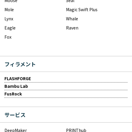
Moose
Seal
Mole
Magic Swift Plus
Lynx
Whale
Eagle
Raven
Fox
フィラメント
FLASHFORGE
Bambu Lab
FusRock
サービス
DeepMaker
PRINThub