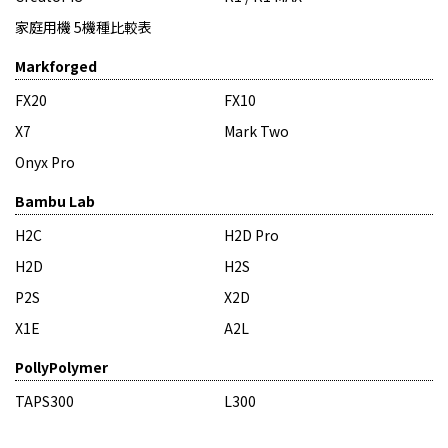
家庭用機 5機種比較表
Markforged
FX20
FX10
X7
Mark Two
Onyx Pro
Bambu Lab
H2C
H2D Pro
H2D
H2S
P2S
X2D
X1E
A2L
PollyPolymer
TAPS300
L300