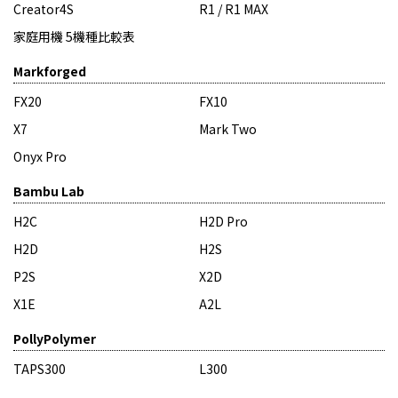
Creator4S
R1 / R1 MAX
家庭用機 5機種比較表
Markforged
FX20
FX10
X7
Mark Two
Onyx Pro
Bambu Lab
H2C
H2D Pro
H2D
H2S
P2S
X2D
X1E
A2L
PollyPolymer
TAPS300
L300