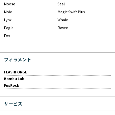
Moose
Seal
Mole
Magic Swift Plus
Lynx
Whale
Eagle
Raven
Fox
フィラメント
FLASHFORGE
Bambu Lab
FusRock
サービス