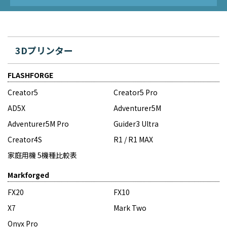
3Dプリンター
FLASHFORGE
Creator5
Creator5 Pro
AD5X
Adventurer5M
Adventurer5M Pro
Guider3 Ultra
Creator4S
R1 / R1 MAX
家庭用機 5機種比較表
Markforged
FX20
FX10
X7
Mark Two
Onyx Pro