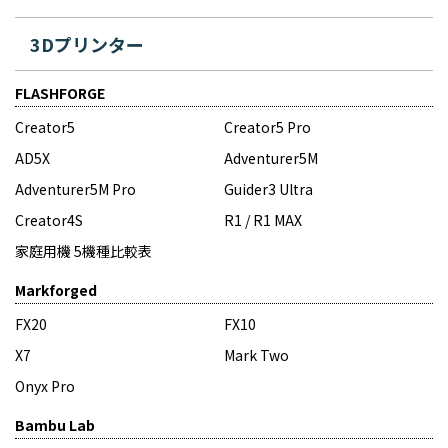
3Dプリンター
FLASHFORGE
Creator5
Creator5 Pro
AD5X
Adventurer5M
Adventurer5M Pro
Guider3 Ultra
Creator4S
R1 / R1 MAX
家庭用機 5機種比較表
Markforged
FX20
FX10
X7
Mark Two
Onyx Pro
Bambu Lab