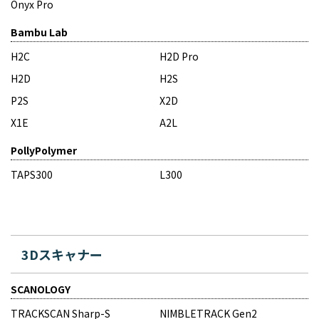
Onyx Pro
Bambu Lab
H2C
H2D Pro
H2D
H2S
P2S
X2D
X1E
A2L
PollyPolymer
TAPS300
L300
3Dスキャナー
SCANOLOGY
TRACKSCAN Sharp-S
NIMBLETRACK Gen2