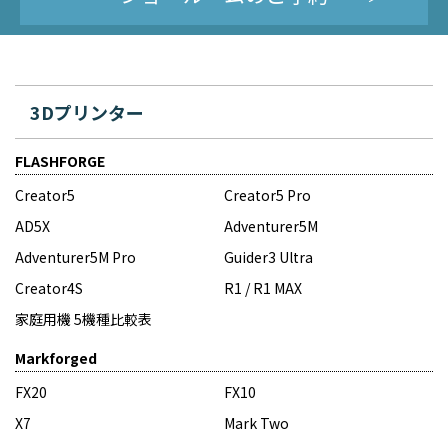
3Dプリンター
FLASHFORGE
Creator5
Creator5 Pro
AD5X
Adventurer5M
Adventurer5M Pro
Guider3 Ultra
Creator4S
R1 / R1 MAX
家庭用機 5機種比較表
Markforged
FX20
FX10
X7
Mark Two