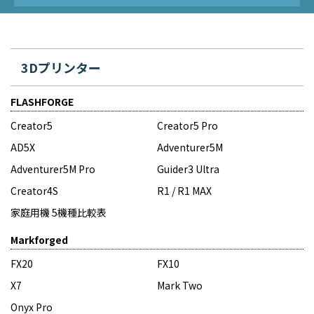
3Dプリンター
FLASHFORGE
Creator5
Creator5 Pro
AD5X
Adventurer5M
Adventurer5M Pro
Guider3 Ultra
Creator4S
R1 / R1 MAX
家庭用機 5機種比較表
Markforged
FX20
FX10
X7
Mark Two
Onyx Pro