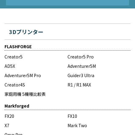
3Dプリンター
FLASHFORGE
Creator5
Creator5 Pro
AD5X
Adventurer5M
Adventurer5M Pro
Guider3 Ultra
Creator4S
R1 / R1 MAX
家庭用機 5機種比較表
Markforged
FX20
FX10
X7
Mark Two
Onyx Pro