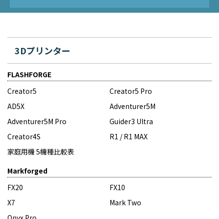
3Dプリンター
FLASHFORGE
Creator5
Creator5 Pro
AD5X
Adventurer5M
Adventurer5M Pro
Guider3 Ultra
Creator4S
R1 / R1 MAX
家庭用機 5機種比較表
Markforged
FX20
FX10
X7
Mark Two
Onyx Pro