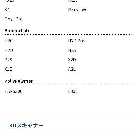
X7
Mark Two
Onyx Pro
Bambu Lab
H2C
H2D Pro
H2D
H2S
P2S
X2D
X1E
A2L
PollyPolymer
TAPS300
L300
3Dスキャナー