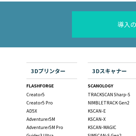
導入
3Dプリンター
3Dスキャナー
FLASHFORGE
SCANOLOGY
Creator5
TRACKSCAN Sharp-S
Creator5 Pro
NIMBLETRACK Gen2
AD5X
KSCAN-E
Adventurer5M
KSCAN-X
Adventurer5M Pro
KSCAN-MAGIC
Guider3 Ultra
SIMSCAN-S Gen2