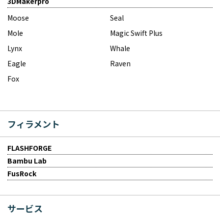
3DMakerpro
Moose
Seal
Mole
Magic Swift Plus
Lynx
Whale
Eagle
Raven
Fox
フィラメント
FLASHFORGE
Bambu Lab
FusRock
サービス