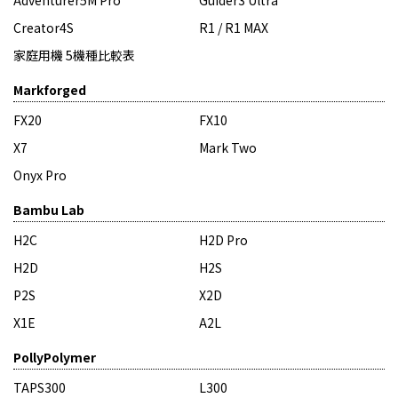
Adventurer5M Pro
Guider3 Ultra
Creator4S
R1 / R1 MAX
家庭用機 5機種比較表
Markforged
FX20
FX10
X7
Mark Two
Onyx Pro
Bambu Lab
H2C
H2D Pro
H2D
H2S
P2S
X2D
X1E
A2L
PollyPolymer
TAPS300
L300