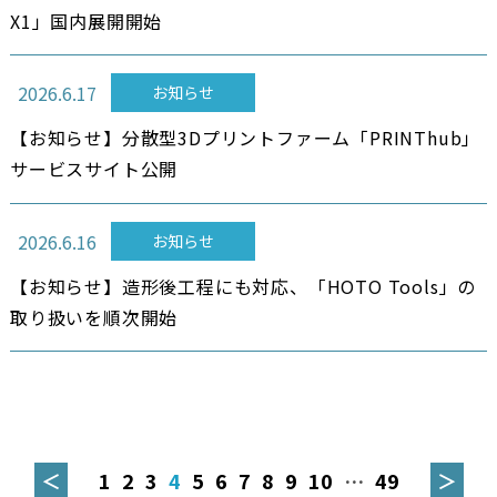
X1」国内展開開始
2026.6.17
お知らせ
【お知らせ】分散型3Dプリントファーム「PRINThub」
サービスサイト公開
2026.6.16
お知らせ
【お知らせ】造形後工程にも対応、「HOTO Tools」の
取り扱いを順次開始
投
稿
＜
1
2
3
4
5
6
7
8
9
10
…
49
＞
ナ