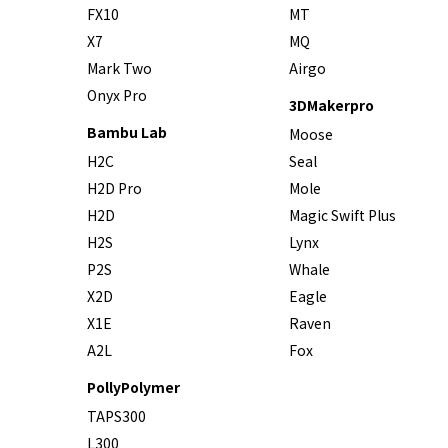
FX10
MT
X7
MQ
Mark Two
Airgo
Onyx Pro
3DMakerpro
Bambu Lab
Moose
H2C
Seal
H2D Pro
Mole
H2D
Magic Swift Plus
H2S
Lynx
P2S
Whale
X2D
Eagle
X1E
Raven
A2L
Fox
PollyPolymer
TAPS300
L300