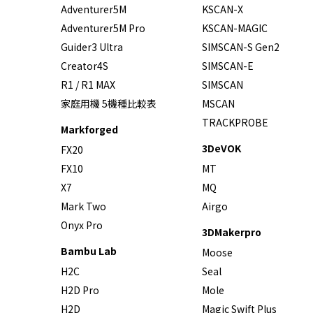
Adventurer5M
KSCAN-X
Adventurer5M Pro
KSCAN-MAGIC
Guider3 Ultra
SIMSCAN-S Gen2
Creator4S
SIMSCAN-E
R1 / R1 MAX
SIMSCAN
家庭用機 5機種比較表
MSCAN
TRACKPROBE
Markforged
3DeVOK
FX20
FX10
MT
X7
MQ
Mark Two
Airgo
Onyx Pro
3DMakerpro
Bambu Lab
Moose
H2C
Seal
H2D Pro
Mole
H2D
Magic Swift Plus