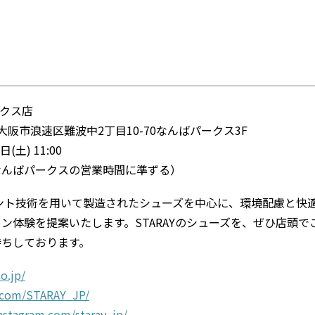
ークス店
阪府大阪市浪速区難波中2丁目10-70なんばパークス3F
(土) 11:00
00（なんばパークスの営業時間に準ずる）
ント技術を用いて製造されたシューズを中心に、環境配慮と快
ン体験を提案いたします。STARAYのシューズを、ぜひ店頭で
待ちしております。
co.jp/
x.com/STARAY_JP/
nstagram.com/staray_jp/