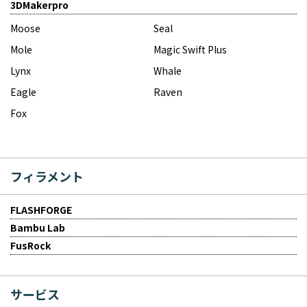
3DMakerpro
Moose
Seal
Mole
Magic Swift Plus
Lynx
Whale
Eagle
Raven
Fox
フィラメント
FLASHFORGE
Bambu Lab
FusRock
サービス