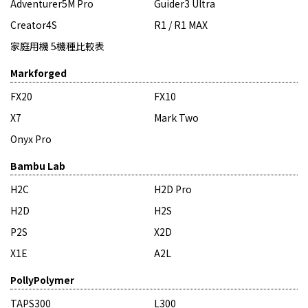
Adventurer5M Pro
Guider3 Ultra
Creator4S
R1 / R1 MAX
家庭用機 5機種比較表
Markforged
FX20
FX10
X7
Mark Two
Onyx Pro
Bambu Lab
H2C
H2D Pro
H2D
H2S
P2S
X2D
X1E
A2L
PollyPolymer
TAPS300
L300