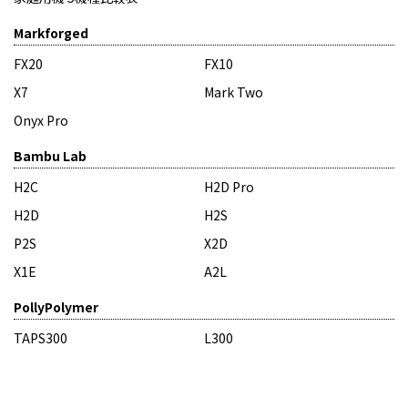
Markforged
FX20
FX10
X7
Mark Two
Onyx Pro
Bambu Lab
H2C
H2D Pro
H2D
H2S
P2S
X2D
X1E
A2L
PollyPolymer
TAPS300
L300