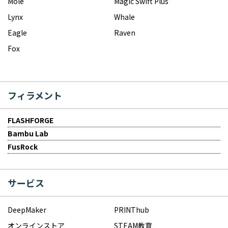
Mole
Magic Swift Plus
Lynx
Whale
Eagle
Raven
Fox
フィラメント
FLASHFORGE
Bambu Lab
FusRock
サービス
DeepMaker
PRINThub
オンラインストア
STEAM教育