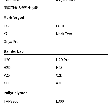
家庭用機 5機種比較表
Markforged
FX20
FX10
X7
Mark Two
Onyx Pro
Bambu Lab
H2C
H2D Pro
H2D
H2S
P2S
X2D
X1E
A2L
PollyPolymer
TAPS300
L300