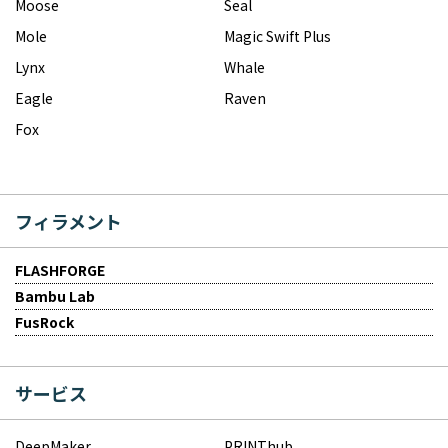
Moose
Seal
Mole
Magic Swift Plus
Lynx
Whale
Eagle
Raven
Fox
フィラメント
FLASHFORGE
Bambu Lab
FusRock
サービス
DeepMaker
PRINThub