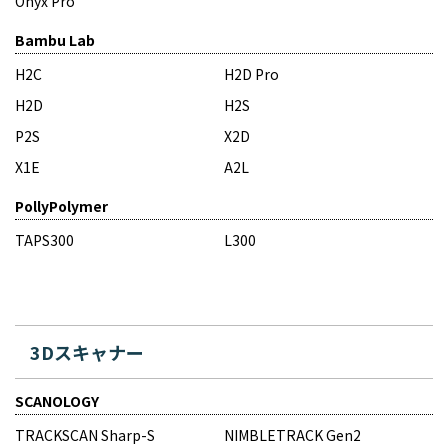
Onyx Pro
Bambu Lab
H2C
H2D Pro
H2D
H2S
P2S
X2D
X1E
A2L
PollyPolymer
TAPS300
L300
3Dスキャナー
SCANOLOGY
TRACKSCAN Sharp-S
NIMBLETRACK Gen2