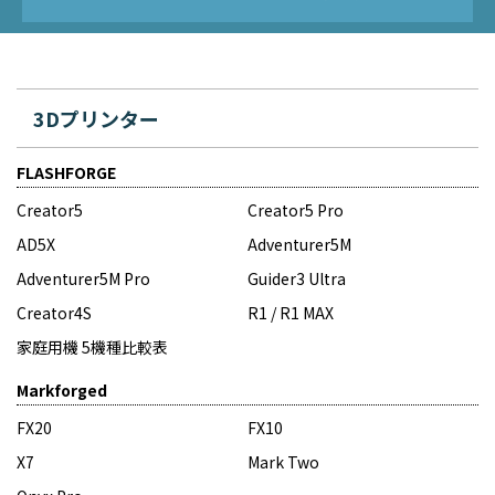
3Dプリンター
FLASHFORGE
Creator5
Creator5 Pro
AD5X
Adventurer5M
Adventurer5M Pro
Guider3 Ultra
Creator4S
R1 / R1 MAX
家庭用機 5機種比較表
Markforged
FX20
FX10
X7
Mark Two