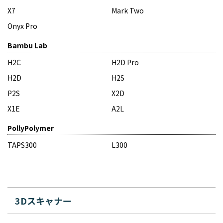
X7
Mark Two
Onyx Pro
Bambu Lab
H2C
H2D Pro
H2D
H2S
P2S
X2D
X1E
A2L
PollyPolymer
TAPS300
L300
3Dスキャナー