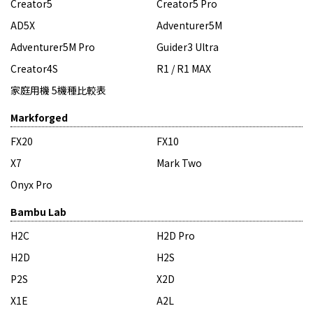
Creator5
Creator5 Pro
AD5X
Adventurer5M
Adventurer5M Pro
Guider3 Ultra
Creator4S
R1 / R1 MAX
家庭用機 5機種比較表
Markforged
FX20
FX10
X7
Mark Two
Onyx Pro
Bambu Lab
H2C
H2D Pro
H2D
H2S
P2S
X2D
X1E
A2L