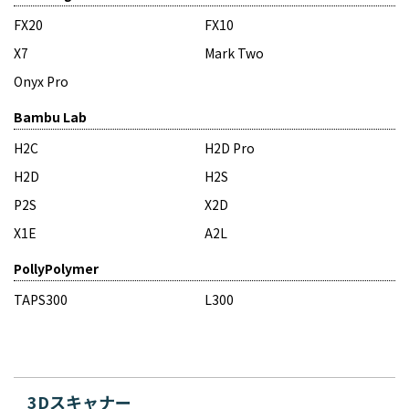
FX20
FX10
X7
Mark Two
Onyx Pro
Bambu Lab
H2C
H2D Pro
H2D
H2S
P2S
X2D
X1E
A2L
PollyPolymer
TAPS300
L300
3Dスキャナー