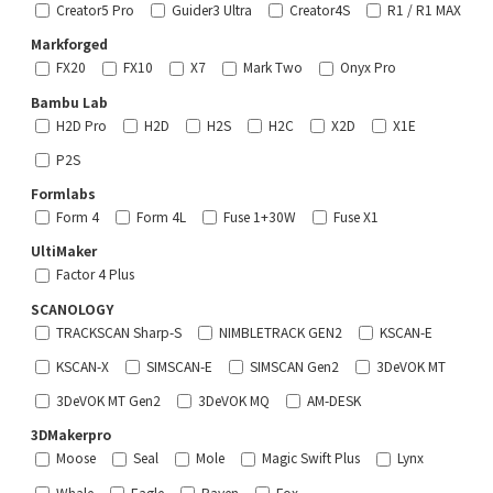
Creator5 Pro
Guider3 Ultra
Creator4S
R1 / R1 MAX
Markforged
FX20
FX10
X7
Mark Two
Onyx Pro
Bambu Lab
H2D Pro
H2D
H2S
H2C
X2D
X1E
P2S
Formlabs
Form 4
Form 4L
Fuse 1+30W
Fuse X1
UltiMaker
Factor 4 Plus
SCANOLOGY
TRACKSCAN Sharp-S
NIMBLETRACK GEN2
KSCAN-E
KSCAN-X
SIMSCAN-E
SIMSCAN Gen2
3DeVOK MT
3DeVOK MT Gen2
3DeVOK MQ
AM-DESK
3DMakerpro
Moose
Seal
Mole
Magic Swift Plus
Lynx
Whale
Eagle
Raven
Fox