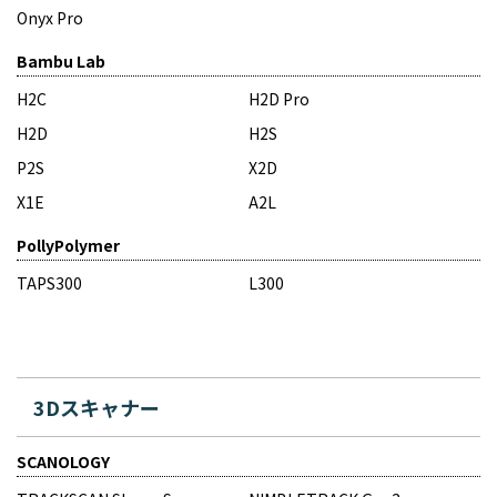
Onyx Pro
Bambu Lab
H2C
H2D Pro
H2D
H2S
P2S
X2D
X1E
A2L
PollyPolymer
TAPS300
L300
3Dスキャナー
SCANOLOGY