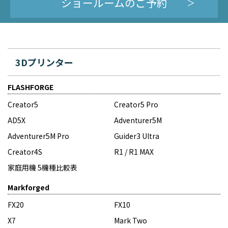
ショールームのご予約
3Dプリンター
FLASHFORGE
Creator5
Creator5 Pro
AD5X
Adventurer5M
Adventurer5M Pro
Guider3 Ultra
Creator4S
R1 / R1 MAX
家庭用機 5機種比較表
Markforged
FX20
FX10
X7
Mark Two