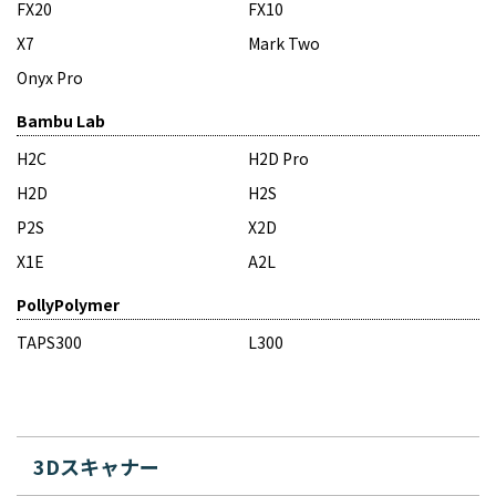
FX20
FX10
X7
Mark Two
Onyx Pro
Bambu Lab
H2C
H2D Pro
H2D
H2S
P2S
X2D
X1E
A2L
PollyPolymer
TAPS300
L300
3Dスキャナー