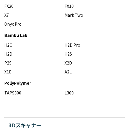
FX20
FX10
X7
Mark Two
Onyx Pro
Bambu Lab
H2C
H2D Pro
H2D
H2S
P2S
X2D
X1E
A2L
PollyPolymer
TAPS300
L300
3Dスキャナー